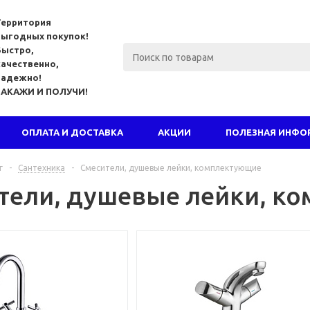
Территория
выгодных покупок!
Быстро,
качественно,
надежно!
ЗАКАЖИ И ПОЛУЧИ!
ОПЛАТА И ДОСТАВКА
АКЦИИ
ПОЛЕЗНАЯ ИНФО
г
-
Сантехника
-
Смесители, душевые лейки, комплектующие
тели, душевые лейки, к