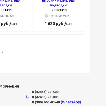
 излив, БЕЗ
высокий излив, БЕЗ
дводки
подводки
2001311
22001313
аличии (2)
Нет в наличии
руб.
/шт
1 620
руб.
/шт
НФОРМАЦИЯ
8 (42433)
22-500
8 (42433)
23-003
(WhatsApp)
8 (900) 663-83-48