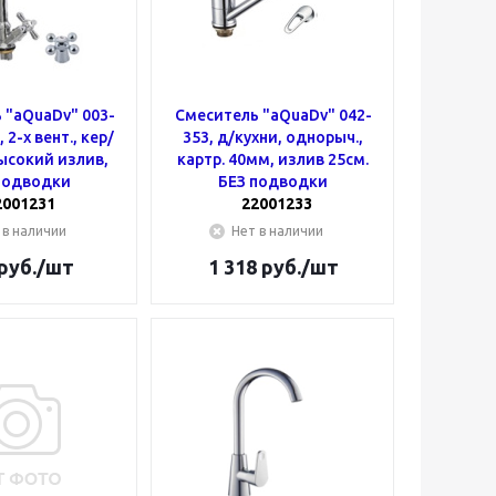
 "aQuaDv" 003-
Смеситель "aQuaDv" 042-
 2-х вент., кер/
353, д/кухни, однорыч.,
ысокий излив,
картр. 40мм, излив 25см.
подводки
БЕЗ подводки
2001231
22001233
 в наличии
Нет в наличии
руб.
/шт
1 318
руб.
/шт