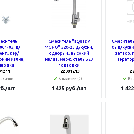
еситель
Смеситель "aQuaDv
Смеситель
001-03, д/
МОНО" 520-23 д/кухни,
02 д/кухни,
ент., кер/
однорыч., высокий
затвор, 
окий излив,
излив, Нерж. сталь БЕЗ
аэратор
дводки
подводки
01211
22001213
2
наличии
В наличии (2)
В н
б.
/шт
1 425
руб.
/шт
1 422