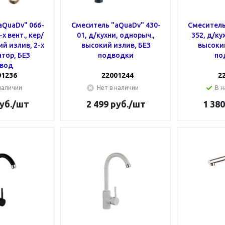
aQuaDv" 066-
Смеситель "aQuaDv" 430-
Смеситель
-х вент., кер/
01, д/кухни, однорыч.,
352, д/ку
ий излив, 2-х
высокий излив, БЕЗ
высокий
атор, БЕЗ
подводки
по
вод
01236
22001244
2
наличии
Нет в наличии
В н
уб.
/шт
2 499
руб.
/шт
1 380