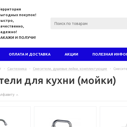
Территория
выгодных покупок!
Быстро,
качественно,
надежно!
ЗАКАЖИ И ПОЛУЧИ!
ОПЛАТА И ДОСТАВКА
АКЦИИ
ПОЛЕЗНАЯ ИНФО
г
-
Сантехника
-
Смесители, душевые лейки, комплектующие
-
Смесите
тели для кухни (мойки)
алфавиту