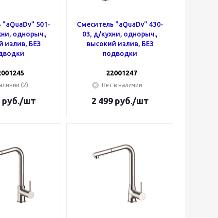
 "aQuaDv" 501-
Смеситель "aQuaDv" 430-
хни, однорыч.,
03, д/кухни, однорыч.,
 излив, БЕЗ
высокий излив, БЕЗ
дводки
подводки
2001245
22001247
аличии (2)
Нет в наличии
руб.
/шт
2 499
руб.
/шт