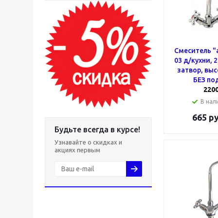
Смеситель "
03 д/кухни, 2
затвор, выс
БЕЗ по
220
В нали
665
ру
Будьте всегда в курсе!
Узнавайте о скидках и
акциях первым