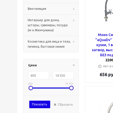
Вентиляция
Интерьер для дома,
шторы, сувениры, посуда
(м-н Жемчужина)
Моно См
"aQuaDv" 
Косметика для лица и тела,
кухни, 1 в
гигиена, бытовая химия
затвор, выс
БЕЗ по
220
Цена
Нет в 
656
ру
650
14 550
Показать
Сбросить