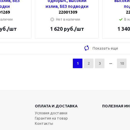
злив, БЕЗ
однорыч., высокий
высокий
одки
излив, БЕЗ подводки
по
01269
22001309
2
наличии
Нет в наличии
В н
уб.
/шт
1 620
руб.
/шт
1 340
Показать еще
1
2
3
10
ОПЛАТА И ДОСТАВКА
ПОЛЕЗНАЯ И
Условия доставки
Гарантия на товар
Контакты