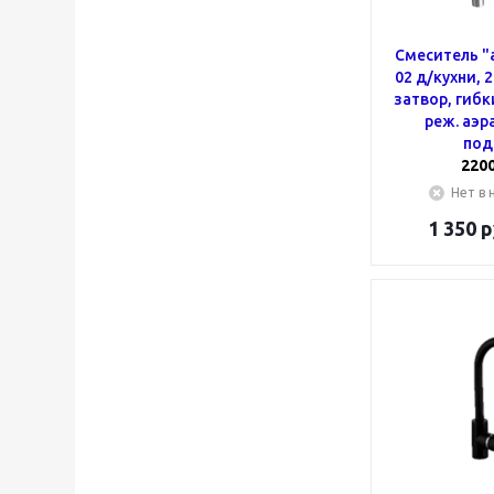
Смеситель "
02 д/кухни, 2
затвор, гибк
реж. аэр
под
220
Нет в 
1 350
р