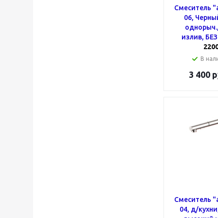
Смеситель "
06, Черны
однорыч.
излив, БЕ
220
В нали
3 400
р
Смеситель "
04, д/кухни