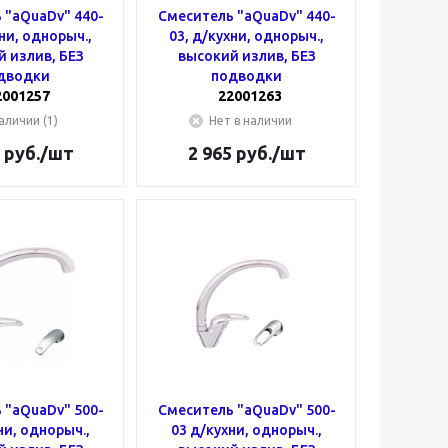
 "aQuaDv" 440-
Смеситель "aQuaDv" 440-
хни, однорыч.,
03, д/кухни, однорыч.,
 излив, БЕЗ
высокий излив, БЕЗ
дводки
подводки
2001257
22001263
аличии (1)
Нет в наличии
руб.
/шт
2 965
руб.
/шт
 "aQuaDv" 500-
Смеситель "aQuaDv" 500-
ни, однорыч.,
03 д/кухни, однорыч.,