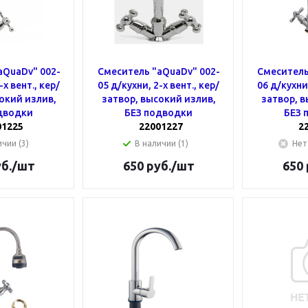
aQuaDv" 002-
Смеситель "aQuaDv" 002-
Смеситель
-х вент., кер/
05 д/кухни, 2-х вент., кер/
06 д/кухни,
окий излив,
затвор, высокий излив,
затвор, в
дводки
БЕЗ подводки
БЕЗ 
01225
22001227
2
чии (3)
В наличии (1)
Нет
б.
/шт
650
руб.
/шт
650