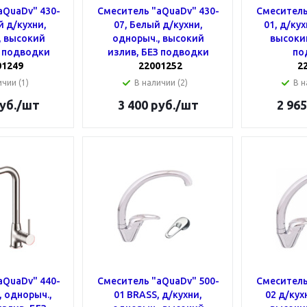
aQuaDv" 430-
Смеситель "aQuaDv" 430-
Смеситель
й д/кухни,
07, Белый д/кухни,
01, д/ку
, высокий
однорыч., высокий
высокий
З подводки
излив, БЕЗ подводки
по
01249
22001252
2
чии (1)
В наличии (2)
В н
уб.
/шт
3 400
руб.
/шт
2 965
aQuaDv" 440-
Смеситель "aQuaDv" 500-
Смеситель
, однорыч.,
01 BRASS, д/кухни,
02 д/кух