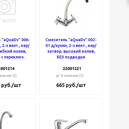
 "aQuaDv" 006-
Смеситель "aQuaDv" 002-
 2-х вент., кер/
01 д/кухни, 2-х вент., кер/
гибкий излив,
затвор, высокий излив,
 с переключ.
БЕЗ подводки
2001214
22001221
аличии (2)
В наличии (2)
руб.
/шт
665
руб.
/шт