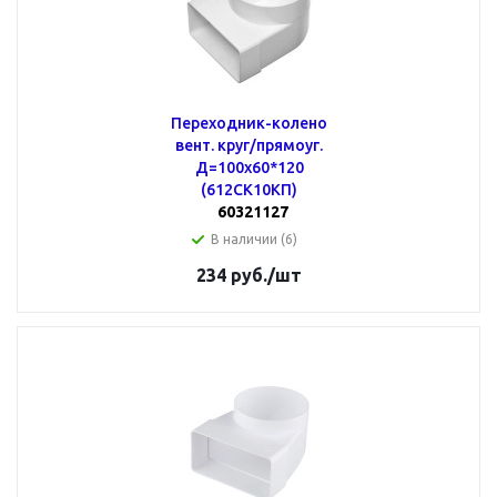
Переходник-колено
вент. круг/прямоуг.
Д=100х60*120
(612СК10КП)
60321127
В наличии (6)
234
руб.
/шт