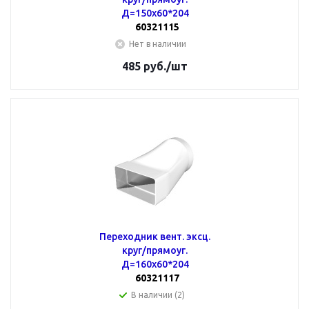
Д=150х60*204
60321115
Нет в наличии
485
руб.
/шт
Переходник вент. эксц.
круг/прямоуг.
Д=160х60*204
60321117
В наличии (2)