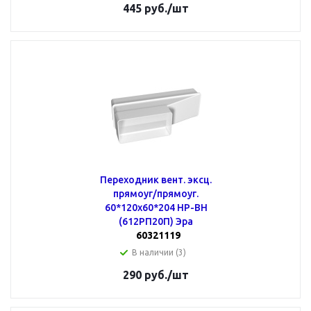
445
руб.
/шт
Переходник вент. эксц.
прямоуг/прямоуг.
60*120х60*204 НР-ВН
(612РП20П) Эра
60321119
В наличии (3)
290
руб.
/шт