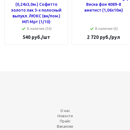
(0,24x3,0м.) Cофитто
Весна фон 4089-8
золото лак 3-х полосный
аметист (1,06х10м)
выпукл. ЛЮКС (вн/пом.)
МП Мрт (1/10)
В наличии (36)
В наличии (6)
540
руб.
/шт
2 720
руб.
/рул
О нас
Новости
Прайс
Вакансии