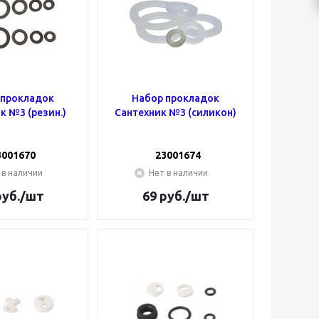
 прокладок
Набор прокладок
к №3 (резин.)
Сантехник №3 (силикон)
3001670
23001674
 в наличии
Нет в наличии
уб.
/шт
69
руб.
/шт