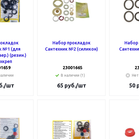
рокладок
Набор прокладок
Набор
к №1 (для
Сантехник №2 (силикон)
Сантехни
ер.) (резин.)
хкреп
01659
23001665
2
наличии
В наличии (1)
Нет
б.
/шт
65
руб.
/шт
50
р