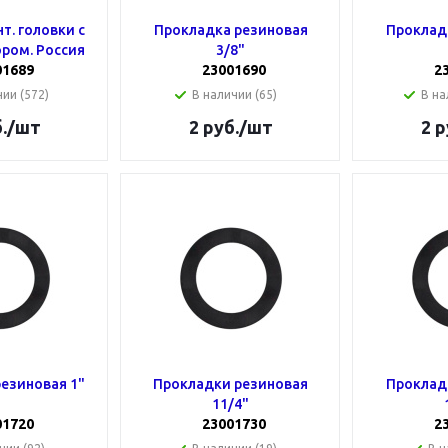
т. головки с
Прокладка резиновая
Проклад
ром. Россия
3/8"
01689
23001690
2
ии (572)
В наличии (65)
В на
.
/шт
2
руб.
/шт
2
р
езиновая 1"
Прокладки резиновая
Проклад
11/4"
01720
23001730
2