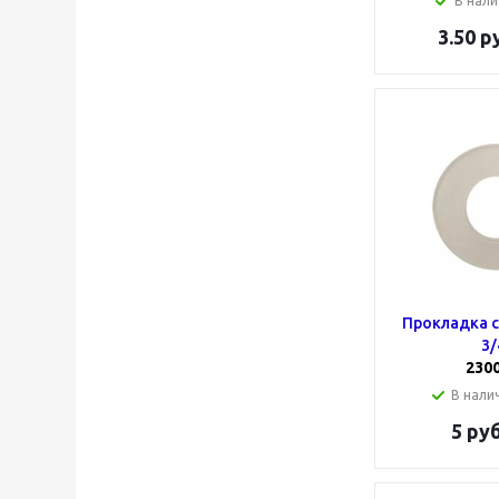
В нали
3.50
ру
Прокладка 
3/
230
В налич
5
руб