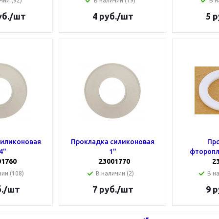
чии (92)
В наличии (19)
В н
б.
/шт
4
руб.
/шт
5
р
силиконовая
Прокладка силиконовая
Пр
4"
1"
фторопл
01760
23001770
2
ии (108)
В наличии (2)
В н
.
/шт
7
руб.
/шт
9
р