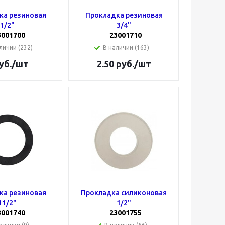
ка резиновая
Прокладка резиновая
1/2"
3/4"
3001700
23001710
личии (232)
В наличии (163)
уб.
/шт
2.50
руб.
/шт
ка резиновая
Прокладка силиконовая
11/2"
1/2"
3001740
23001755