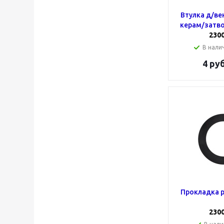
Втулка д/вен
керам/затво
230
В налич
4
руб
Прокладка р
230