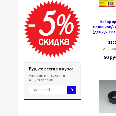
Набор п
Родничок/С
(для кух. сме
230
В нали
50
ру
Будьте всегда в курсе!
Узнавайте о скидках и
акциях первым