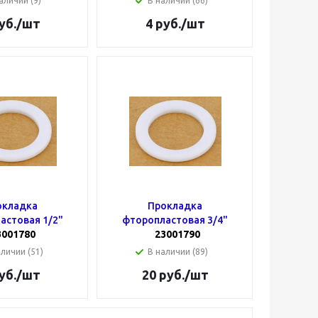
аличии (9)
В наличии (66)
уб.
/шт
4
руб.
/шт
окладка
Прокладка
астовая 1/2"
фторопластовая 3/4"
3001780
23001790
аличии (51)
В наличии (89)
уб.
/шт
20
руб.
/шт