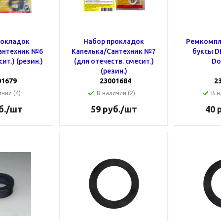
рокладок
Набор прокладок
Ремкомпле
антехник №6
Капелька/Сантехник №7
буксы DK
сит.) (резин.)
(для отечеств. смесит.)
Do
(резин.)
01679
23001684
2
чии (4)
В наличии (2)
В н
б.
/шт
59
руб.
/шт
40
р