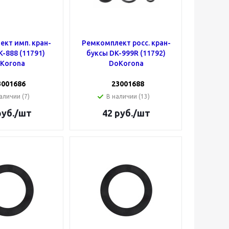
кт имп. кран-
Ремкомплект росс. кран-
-888 (11791)
буксы DK-999R (11792)
Korona
DoKorona
3001686
23001688
аличии (7)
В наличии (13)
уб.
/шт
42
руб.
/шт