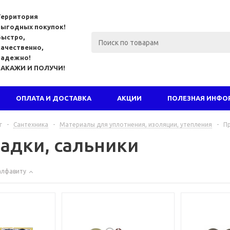
Территория
выгодных покупок!
Быстро,
качественно,
надежно!
ЗАКАЖИ И ПОЛУЧИ!
ОПЛАТА И ДОСТАВКА
АКЦИИ
ПОЛЕЗНАЯ ИНФО
г
-
Сантехника
-
Материалы для уплотнения, изоляции, утепления
-
Пр
адки, сальники
алфавиту