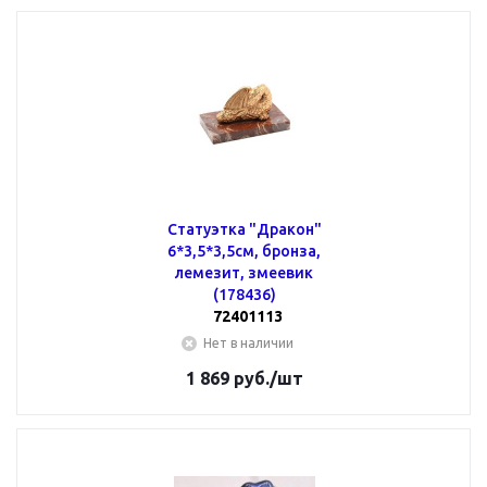
Статуэтка "Дракон"
6*3,5*3,5см, бронза,
лемезит, змеевик
(178436)
72401113
Нет в наличии
1 869
руб.
/шт