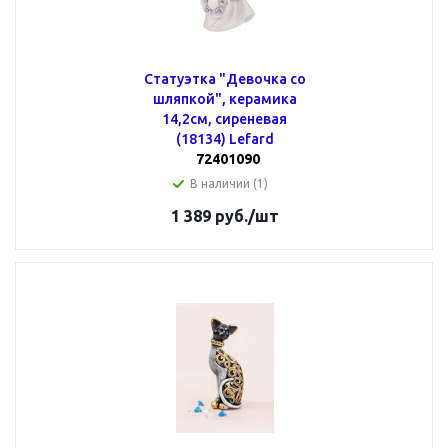
Статуэтка "Девочка со
шляпкой", керамика
14,2см, сиреневая
(18134) Lefard
72401090
В наличии (1)
1 389
руб.
/шт