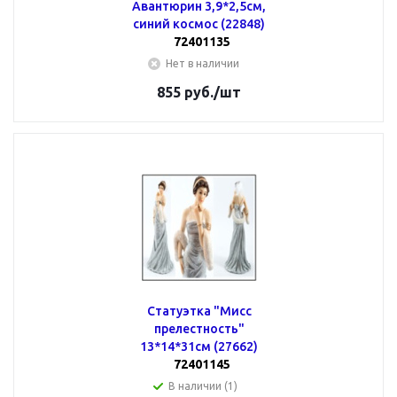
Авантюрин 3,9*2,5см,
синий космос (22848)
72401135
Нет в наличии
855
руб.
/шт
Статуэтка "Мисс
прелестность"
13*14*31см (27662)
72401145
В наличии (1)