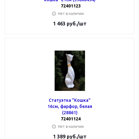
72401123
Нет в наличии
1 463
руб.
/шт
Статуэтка "Кошка"
16см, фарфор, белая
(28861)
72401124
Нет в наличии
1 389
руб.
/шт