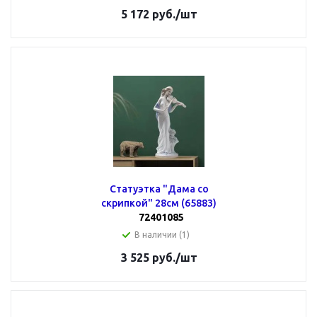
5 172
руб.
/шт
Статуэтка "Дама со
скрипкой" 28см (65883)
72401085
В наличии (1)
3 525
руб.
/шт