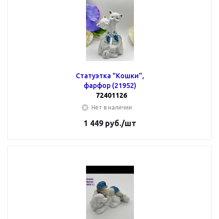
Статуэтка "Кошки",
фарфор (21952)
72401126
Нет в наличии
1 449
руб.
/шт