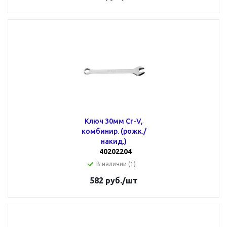
Ключ 30мм Cr-V,
комбинир. (рожк./
накид.)
40202204
В наличии (1)
582
руб.
/шт