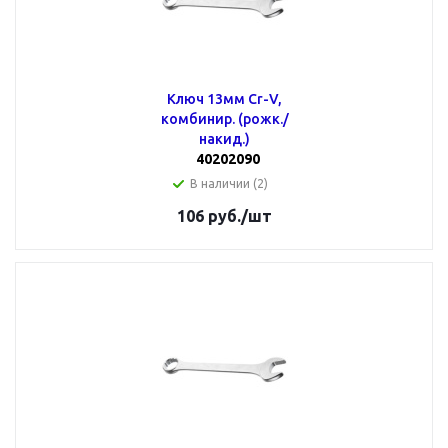
Ключ 13мм Cr-V,
комбинир. (рожк./
накид.)
40202090
В наличии (2)
106
руб.
/шт