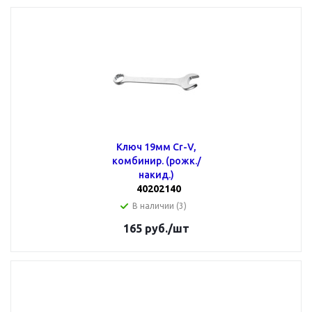
Ключ 19мм Cr-V,
комбинир. (рожк./
накид.)
40202140
В наличии (3)
165
руб.
/шт