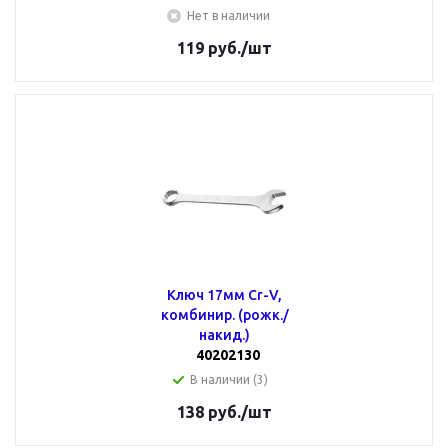
Нет в наличии
119
руб.
/шт
Ключ 17мм Cr-V,
комбинир. (рожк./
накид.)
40202130
В наличии (3)
138
руб.
/шт