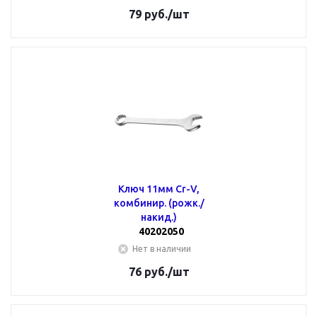
79
руб.
/шт
Ключ 11мм Cr-V,
комбинир. (рожк./
накид.)
40202050
Нет в наличии
76
руб.
/шт