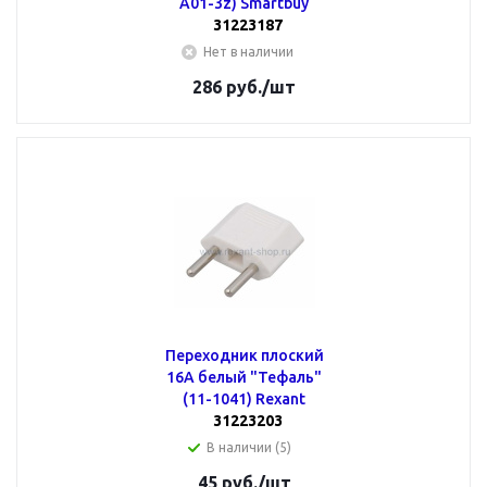
A01-3z) Smartbuy
31223187
Нет в наличии
286
руб.
/шт
Переходник плоский
16А белый "Тефаль"
(11-1041) Rexant
31223203
В наличии (5)
45
руб.
/шт