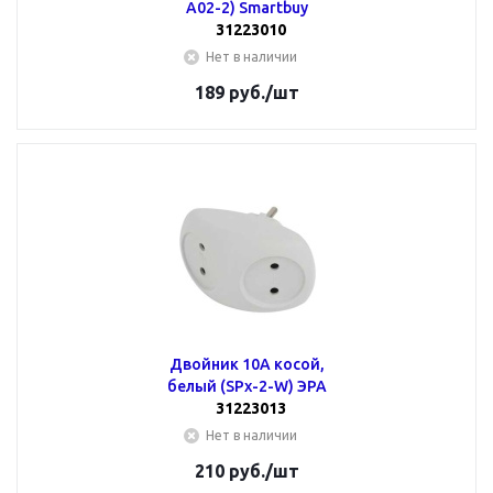
A02-2) Smartbuy
31223010
Нет в наличии
189
руб.
/шт
Двойник 10А косой,
белый (SPx-2-W) ЭРА
31223013
Нет в наличии
210
руб.
/шт