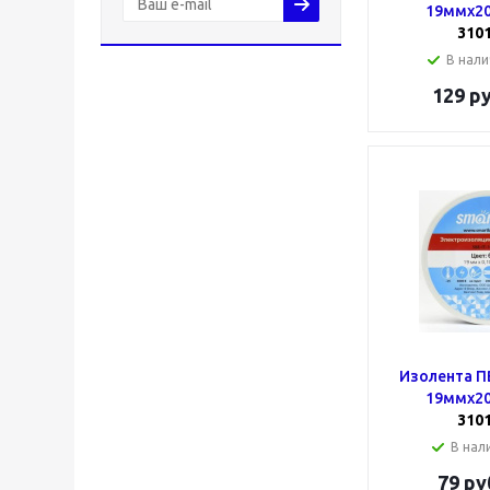
19ммх20
310
В нали
129
ру
Изолента П
19ммх20
310
В нали
79
ру