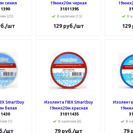
м синия
19ммх20м черная
19ммх2
11390
31011395
3
чии (23)
В наличии (15)
В н
б.
/шт
129
руб.
/шт
129
ВХ Smartbuy
Изолента ПВХ Smartbuy
Изолента
м белая
19ммх20м красная
19ммх
11430
31011435
3
чии (1)
В наличии (6)
В н
б.
/шт
79
руб.
/шт
79
р