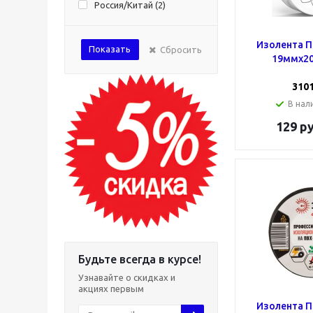
Россия/Китай (
2
)
Изолента П
Показать
Сбросить
19ммх20
310
В нали
129
ру
Будьте всегда в курсе!
Узнавайте о скидках и
акциях первым
Изолента П