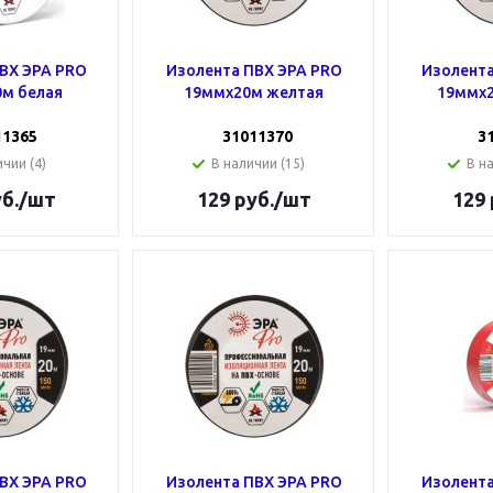
ВХ ЭРА PRO
Изолента ПВХ ЭРА PRO
Изолента
м белая
19ммх20м желтая
19ммх2
11365
31011370
3
чии (4)
В наличии (15)
В н
б.
/шт
129
руб.
/шт
129
ВХ ЭРА PRO
Изолента ПВХ ЭРА PRO
Изолента