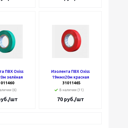
а ПВХ Oxiss
Изолента ПВХ Oxiss
0м зелёная
19ммх20м красная
1011460
31011465
аличии (6)
В наличии (11)
уб.
/шт
70
руб.
/шт