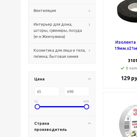
Вентиляция
Интерьер для дома,
шторы, сувениры, посуда
(м-н Жемчужина)
Изолента 
19мм.х21м
Косметика для лица и тела,
гигиена, бытовая химия
310
В нали
129
ру
Цена
65
698
Страна
производитель