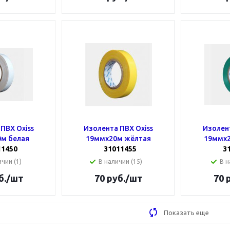
ПВХ Oxiss
Изолента ПВХ Oxiss
Изолент
м белая
19ммх20м жёлтая
19ммх2
11450
31011455
3
чии (1)
В наличии (15)
В н
б.
/шт
70
руб.
/шт
70
р
Показать еще