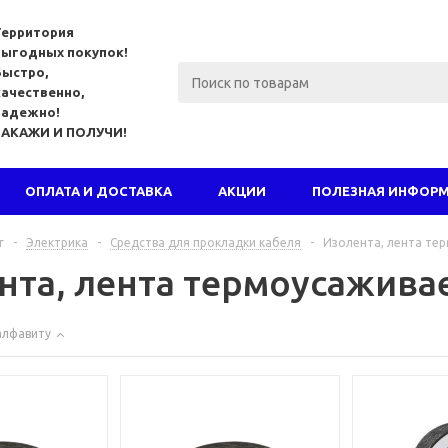
Территория
выгодных покупок!
Быстро,
качественно,
надежно!
ЗАКАЖИ И ПОЛУЧИ!
ОПЛАТА И ДОСТАВКА
АКЦИИ
ПОЛЕЗНАЯ ИНФОР
г
-
Электрика
-
Средства для прокладки кабеля
-
Изолента, лента те
нта, лента термоусажива
алфавиту