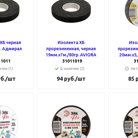
ХБ черная
Изолента ХБ
Изо
. Адмирал
прорезиненная, черная
прорезин
19мм.х7м./80гр. AVIORA
20мм.х5,
11011
31011019
3
чии (1)
В наличии (2)
Нет
б.
/шт
94
руб.
/шт
85
р