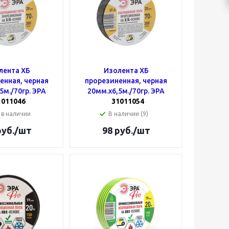
лента ХБ
Изолента ХБ
енная, черная
прорезиненная, черная
5м./70гр. ЭРА
20мм.х6,5м./70гр. ЭРА
1011046
31011054
 в наличии
В наличии (9)
уб.
/шт
98
руб.
/шт