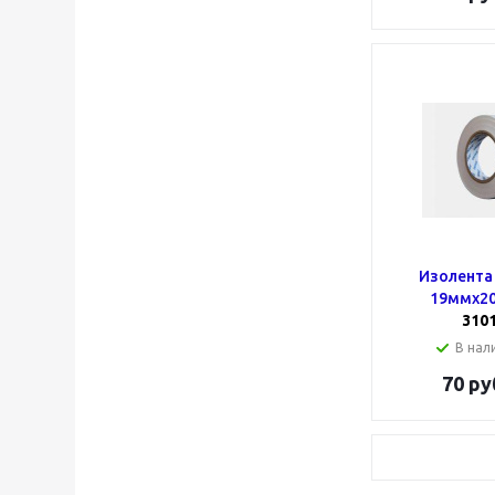
Изолента 
19ммх20
310
В нали
70
ру