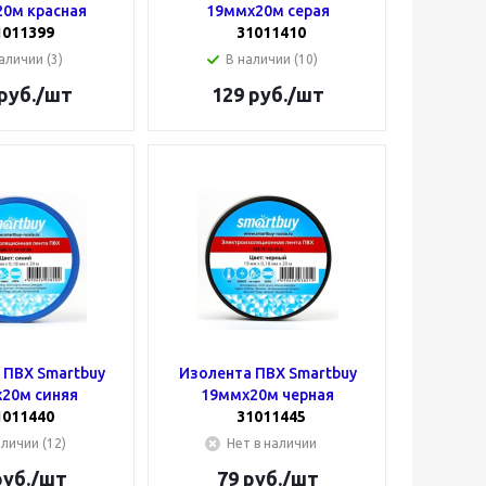
0м красная
19ммх20м серая
1011399
31011410
аличии (3)
В наличии (10)
руб.
/шт
129
руб.
/шт
 ПВХ Smartbuy
Изолента ПВХ Smartbuy
20м синяя
19ммх20м черная
1011440
31011445
аличии (12)
Нет в наличии
уб.
/шт
79
руб.
/шт