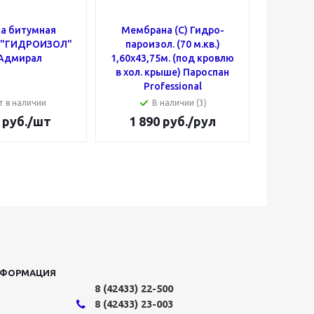
а битумная
Мембрана (C) Гидро-
Муфта
. "ГИДРОИЗОЛ"
пароизол. (70 м.кв.)
50х25 (
 Адмирал
1,60х43,75м. (под кровлю
в хол. крыше) Пароспан
Professional
т в наличии
В наличии (3)
руб.
/шт
1 890
руб.
/рул
18
НФОРМАЦИЯ
8 (42433)
22-500
8 (42433)
23-003