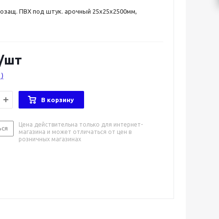
озащ. ПВХ под штук. арочный 25x25x2500мм,
/шт
1)
В корзину
Цена действительна только для интернет-
ься
магазина и может отличаться от цен в
розничных магазинах