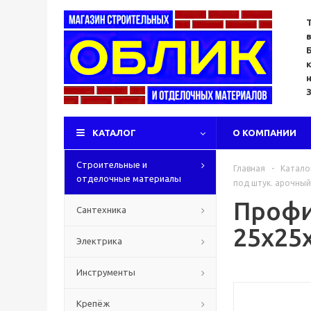
КАТАЛОГ
О КОМПАНИИ
Строительные и
Главная
-
Катало
отделочные материалы
под штук. арочный
Профи
Сантехника
25x25
Электрика
Инструменты
Крепёж