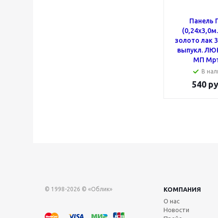
Панель 
(0,24x3,0м
золото лак 
выпукл. ЛЮК
МП Мрт
В нал
540
ру
© 1998-2026 © «Облик»
КОМПАНИЯ
О нас
Новости