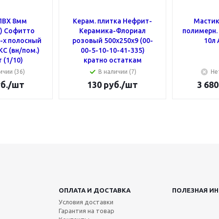
ПВХ 8мм
Керам. плитка Нефрит-
Мастик
.) Cофитто
Керамика-Флориал
полимерн
3-х полосный
розовый 500х250х9 (00-
10л
С (вн/пом.)
00-5-10-10-41-335)
 (1/10)
кратно остаткам
ичии (36)
В наличии (7)
Не
б.
/шт
130
руб.
/шт
3 680
ОПЛАТА И ДОСТАВКА
ПОЛЕЗНАЯ И
Условия доставки
Гарантия на товар