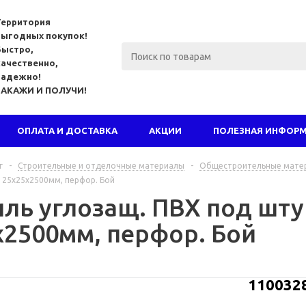
Территория
выгодных покупок!
Быстро,
качественно,
надежно!
ЗАКАЖИ И ПОЛУЧИ!
ОПЛАТА И ДОСТАВКА
АКЦИИ
ПОЛЕЗНАЯ ИНФОР
г
-
Строительные и отделочные материалы
-
Общестроительные мате
 25x25x2500мм, перфор. Бой
ль углозащ. ПВХ под шту
x2500мм, перфор. Бой
110032