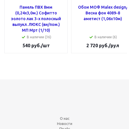
Панель ПВХ 8мм
Обои МОФ Malex design/
(0,24x3,0м.) Cофитто
Весна фон 4089-8
золото лак 3-х полосный
аметист (1,06х10м)
выпукл. ЛЮКС (вн/пом.)
МП Мрт (1/10)
В наличии (36)
В наличии (6)
540
руб.
/шт
2 720
руб.
/рул
О нас
Новости
Прайс