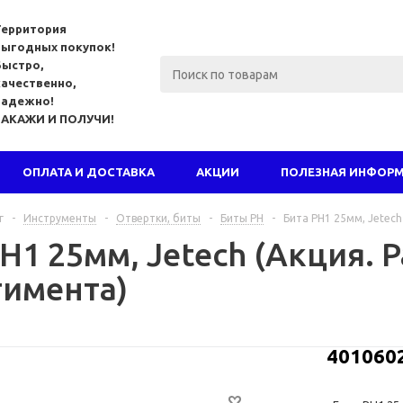
Территория
выгодных покупок!
Быстро,
качественно,
надежно!
ЗАКАЖИ И ПОЛУЧИ!
ОПЛАТА И ДОСТАВКА
АКЦИИ
ПОЛЕЗНАЯ ИНФОР
г
-
Инструменты
-
Отвертки, биты
-
Биты PH
-
Бита PH1 25мм, Jetech
H1 25мм, Jetech (Акция. 
тимента)
401060