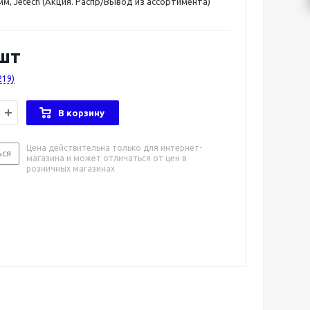
мм, Jetech (Акция. Распр/Вывод из ассортимента)
шт
219)
В корзину
Цена действительна только для интернет-
ься
магазина и может отличаться от цен в
розничных магазинах