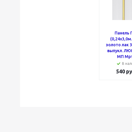
Панель 
(0,24x3,0м
золото лак 
выпукл. ЛЮК
МП Мрт
В нал
540
ру