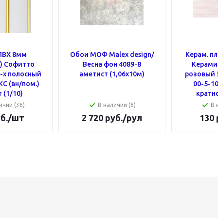
ПВХ 8мм
Обои МОФ Malex design/
Керам. п
.) Cофитто
Весна фон 4089-8
Керами
3-х полосный
аметист (1,06х10м)
розовый 5
С (вн/пом.)
00-5-10
 (1/10)
кратн
ичии (36)
В наличии (6)
В 
б.
/шт
2 720
руб.
/рул
130