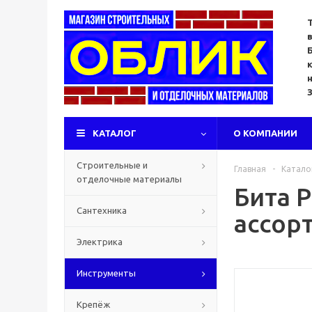
КАТАЛОГ
О КОМПАНИИ
Строительные и
Главная
-
Катало
отделочные материалы
Бита P
Сантехника
ассор
Электрика
Инструменты
Крепёж