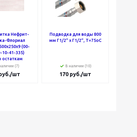
литка Нефрит-
Подводка для воды 800
Маст
ка-Флориал
мм Г1/2" х Г1/2", Т=75оС
полиме
00х250х9 (00-
1
-10-41-335)
о остаткам
наличии (7)
В наличии (10)
руб.
/шт
170
руб.
/шт
3 6