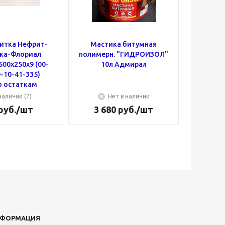
литка Нефрит-
Мастика битумная
Муфта
ка-Флориал
полимерн. "ГИДРОИЗОЛ"
50х25 (
00х250х9 (00-
10л Адмирал
-10-41-335)
о остаткам
наличии (7)
Нет в наличии
руб.
/шт
3 680
руб.
/шт
18
НФОРМАЦИЯ