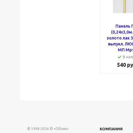
Панель 
(0,24x3,0м
золото лак 
выпукл. ЛЮК
МП Мрт
В нал
540
ру
© 1998-2026 © «Облик»
КОМПАНИЯ