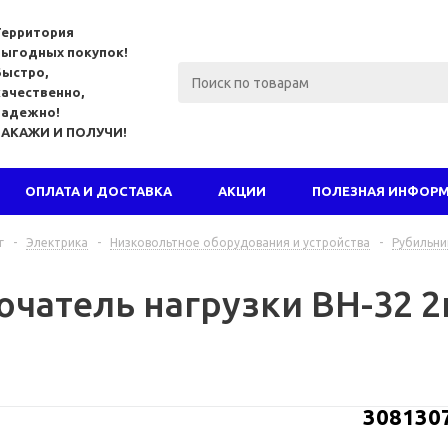
Территория
выгодных покупок!
Быстро,
качественно,
надежно!
ЗАКАЖИ И ПОЛУЧИ!
ОПЛАТА И ДОСТАВКА
АКЦИИ
ПОЛЕЗНАЯ ИНФОР
г
-
Электрика
-
Низковольтное оборудования и устройства
-
Рубильни
чатель нагрузки ВН-32 2п
308130