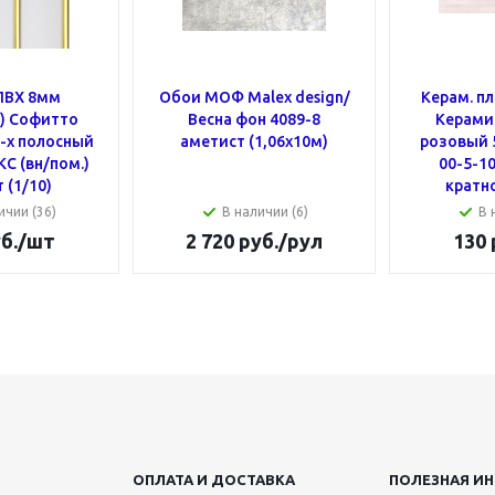
ПВХ 8мм
Обои МОФ Malex design/
Керам. п
.) Cофитто
Весна фон 4089-8
Керами
3-х полосный
аметист (1,06х10м)
розовый 5
С (вн/пом.)
00-5-10
 (1/10)
кратн
ичии (36)
В наличии (6)
В 
б.
/шт
2 720
руб.
/рул
130
ОПЛАТА И ДОСТАВКА
ПОЛЕЗНАЯ И