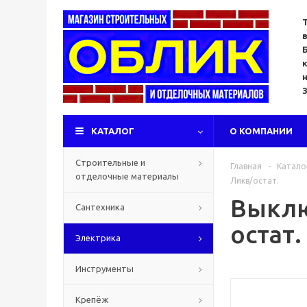
КАТАЛОГ
О КОМПАНИИ
Строительные и
Главная
-
Катало
отделочные материалы
Ликв/остат.
Выклю
Сантехника
остат.
Электрика
Инструменты
Крепёж