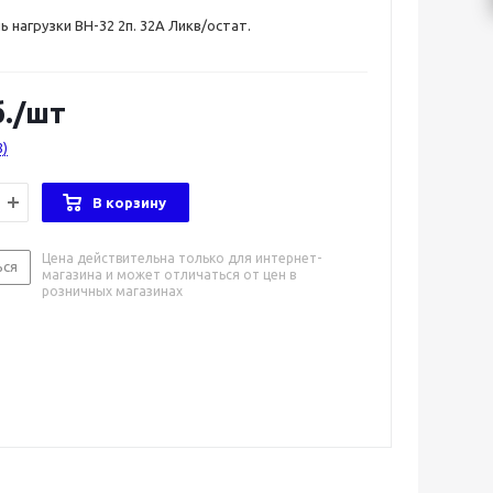
 нагрузки ВН-32 2п. 32А Ликв/остат.
.
/шт
8)
В корзину
Цена действительна только для интернет-
ься
магазина и может отличаться от цен в
розничных магазинах