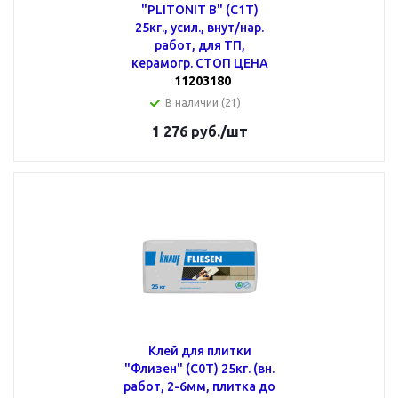
"PLITONIT В" (С1Т)
25кг., усил., внут/нар.
работ, для ТП,
керамогр. СТОП ЦЕНА
11203180
В наличии (21)
1 276
руб.
/шт
Клей для плитки
"Флизен" (С0Т) 25кг. (вн.
работ, 2-6мм, плитка до