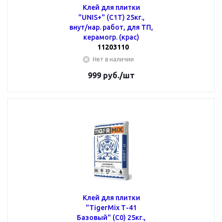
Клей для плитки
"UNIS+" (С1Т) 25кг.,
внут/нар. работ, для ТП,
керамогр. (крас)
11203110
Нет в наличии
999
руб.
/шт
Клей для плитки
"TigerMix Т-41
Базовый" (С0) 25кг.,