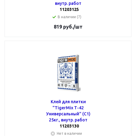
внутр. работ
11203125
В наличии (7)
819
руб.
/шт
Клей для плитки
"TigerMix Т-42
Универсальный" (С1)
25кг., внутр. работ
11203130
Нет в наличии