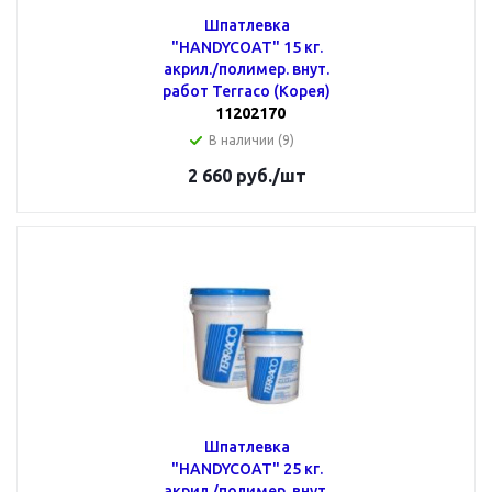
Шпатлевка
"HANDYCOAT" 15 кг.
акрил./полимер. внут.
работ Terraco (Корея)
11202170
В наличии (9)
2 660
руб.
/шт
Шпатлевка
"HANDYCOAT" 25 кг.
акрил./полимер. внут.