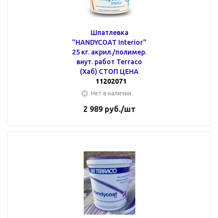
Шпатлевка
"HANDYCOAT Interior"
25 кг. акрил./полимер.
внут. работ Terraco
(Хаб) СТОП ЦЕНА
11202071
Нет в наличии
2 989
руб.
/шт