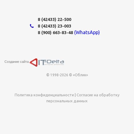
8 (42433)
22-500
8 (42433)
23-003
(WhatsApp)
8 (900) 663-83-48
Создание сайта
© 1998-2026 © «Облик»
Политика конфиденциальности
|
Согласие на обработку
персональных данных
Этот сайт использует cookie-файлы для хранения данных. Оставаясь
на сайте, Вы даёте своё согласие на работу с этими файлами.
Политика
использования cookies
Принять cookies
Принять только обязательные cookies