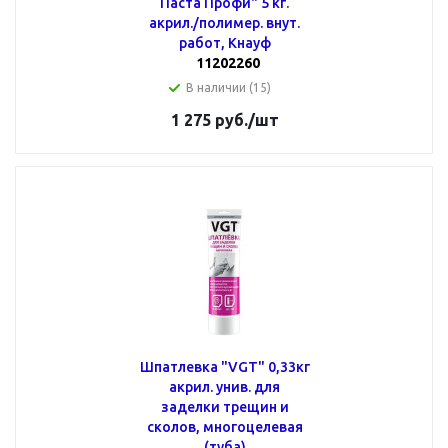
Паста Профи" 5 кг.
акрил./полимер. внут.
работ, Кнауф
11202260
В наличии (15)
1 275
руб.
/шт
Шпатлевка "VGT" 0,33кг
акрил. унив. для
заделки трещин и
сколов, многоцелевая
(туба)