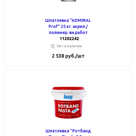
Шпатлевка "ADMIRAL
Prof" 25 кг. акрил./
полимер. вн.работ
11202242
Нет в наличии
2 538
руб.
/шт
Шпатлевка "Ротбанд