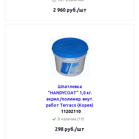
2 960
руб.
/шт
Шпатлевка
"HANDYCOAT" 1,0 кг.
акрил./полимер. внут.
работ Terraco (Корея)
11202110
В наличии (19)
298
руб.
/шт