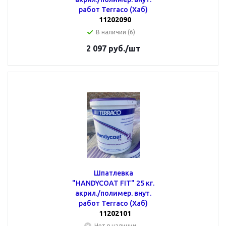
работ Terraco (Хаб)
11202090
В наличии (6)
2 097
руб.
/шт
Шпатлевка
"HANDYCOAT FIT" 25 кг.
акрил./полимер. внут.
работ Terraco (Хаб)
11202101
Нет в наличии