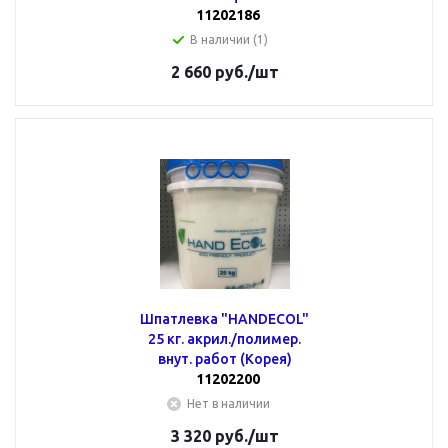
11202186
В наличии (1)
2 660
руб.
/шт
Шпатлевка "HANDECOL"
25 кг. акрил./полимер.
внут. работ (Корея)
11202200
Нет в наличии
3 320
руб.
/шт