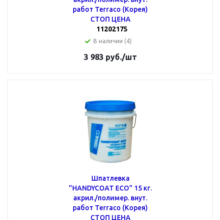
работ Terraco (Корея)
СТОП ЦЕНА
11202175
В наличии (4)
3 983
руб.
/шт
Шпатлевка
"HANDYCOAT ECO" 15 кг.
акрил./полимер. внут.
работ Terraco (Корея)
СТОП ЦЕНА