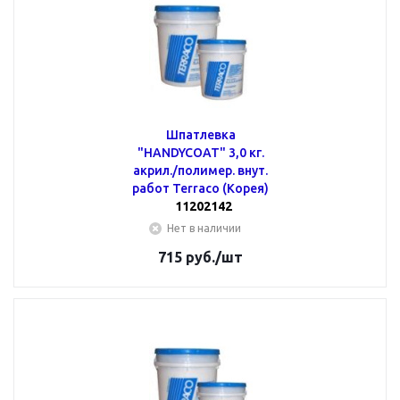
Шпатлевка
"HANDYCOAT" 3,0 кг.
акрил./полимер. внут.
работ Terraco (Корея)
11202142
Нет в наличии
715
руб.
/шт