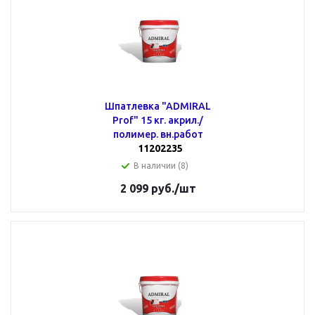
Шпатлевка "ADMIRAL
Prof" 15 кг. акрил./
полимер. вн.работ
11202235
В наличии (8)
2 099
руб.
/шт