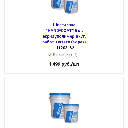
Шпатлевка
"HANDYCOAT" 5 кг.
акрил./полимер. внут.
работ Terraco (Корея)
11202152
В наличии (14)
1 499
руб.
/шт