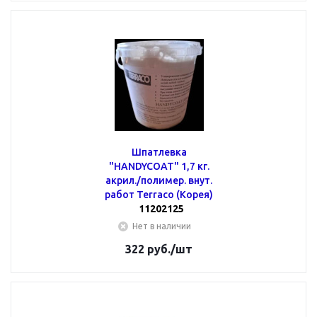
Шпатлевка
"HANDYCOAT" 1,7 кг.
акрил./полимер. внут.
работ Terraco (Корея)
11202125
Нет в наличии
322
руб.
/шт