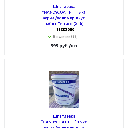
Шпатлевка
"HANDYCOAT FIT" 5 кг.
акрил./полимер. внут.
работ Terraco (Хаб)
11202080
В наличии (28)
999
руб.
/шт
Шпатлевка
"HANDYCOAT FIT" 15 кг.
акрил./полимер. внут.