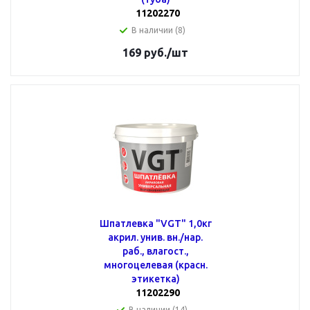
11202270
В наличии (8)
169
руб.
/шт
Шпатлевка "VGT" 1,0кг
акрил. унив. вн./нар.
раб., влагост.,
многоцелевая (красн.
этикетка)
11202290
В наличии (14)