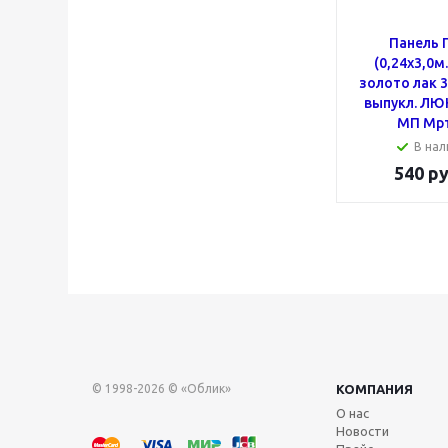
Панель 
(0,24x3,0м
золото лак 
выпукл. ЛЮК
МП Мрт
В нал
540
ру
© 1998-2026 © «Облик»
КОМПАНИЯ
О нас
Новости