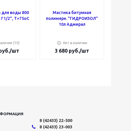
 для воды 800
Мастика битумная
Муфта
 Г1/2", Т=75оС
полимерн. "ГИДРОИЗОЛ"
50х25 (
10л Адмирал
аличии (10)
Нет в наличии
руб.
/шт
3 680
руб.
/шт
18
НФОРМАЦИЯ
8 (42433)
22-500
8 (42433)
23-003