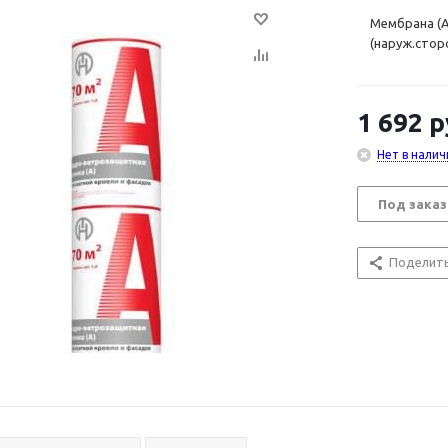
Мембрана (A)
(наруж.стор
1 692
р
Нет в налич
Под заказ
Поделит