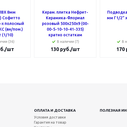
ПВХ 8мм
Керам. плитка Нефрит-
Подводка
.) Cофитто
Керамика-Флориал
мм Г1/2" х
3-х полосный
розовый 500х250х9 (00-
С (вн/пом.)
00-5-10-10-41-335)
 (1/10)
кратно остаткам
ичии (36)
В наличии (7)
В н
б.
/шт
130
руб.
/шт
170
ОПЛАТА И ДОСТАВКА
ПОЛЕЗНАЯ И
Условия доставки
Гарантия на товар