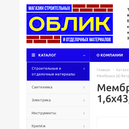
КАТАЛОГ
О КОМПАНИИ
Строительные и
Главная
-
Катало
отделочные материалы
Мембрана (A) Ветро
Мембра
Сантехника
1,6х43
Электрика
Инструменты
Крепёж