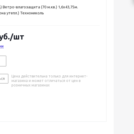
 Ветро-влагозащита (70 м.кв.) 1,6х43,75м.
она утепл.) Технониколь
уб.
/шт
ии
Цена действительна только для интернет-
ься
магазина и может отличаться от цен в
розничных магазинах