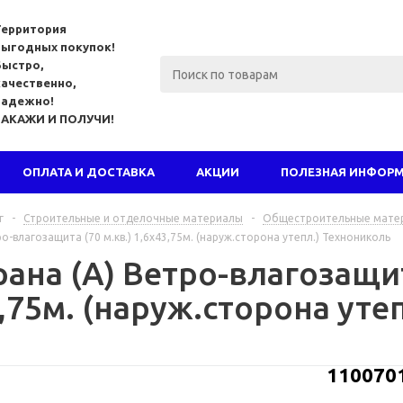
Территория
выгодных покупок!
Быстро,
качественно,
надежно!
ЗАКАЖИ И ПОЛУЧИ!
ОПЛАТА И ДОСТАВКА
АКЦИИ
ПОЛЕЗНАЯ ИНФОР
г
-
Строительные и отделочные материалы
-
Общестроительные мате
-влагозащита (70 м.кв.) 1,6х43,75м. (наруж.сторона утепл.) Технониколь
на (A) Ветро-влагозащита
,75м. (наруж.сторона уте
110070