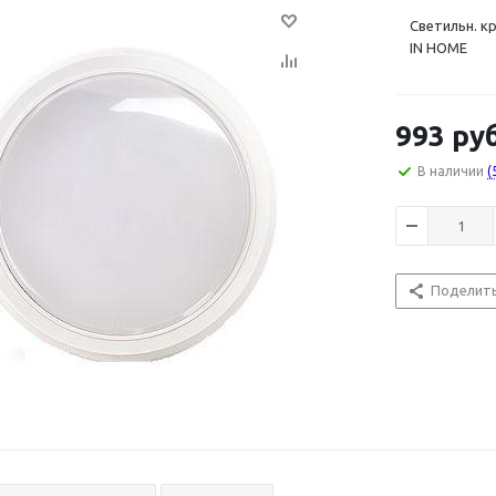
Светильн. кр
IN HOME
993
руб
В наличии
(
Поделит