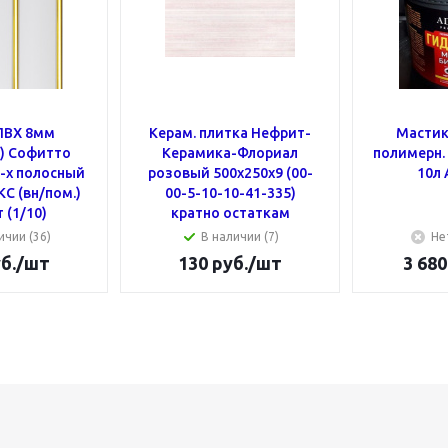
ПВХ 8мм
Керам. плитка Нефрит-
Мастик
.) Cофитто
Керамика-Флориал
полимерн
3-х полосный
розовый 500х250х9 (00-
10л
С (вн/пом.)
00-5-10-10-41-335)
 (1/10)
кратно остаткам
ичии (36)
В наличии (7)
Не
б.
/шт
130
руб.
/шт
3 680