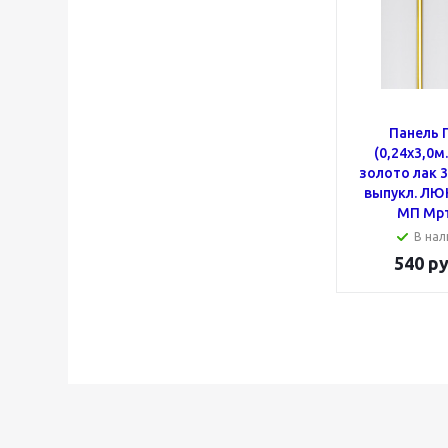
Панель 
(0,24x3,0м
золото лак 
выпукл. ЛЮК
МП Мрт
В нал
540
ру