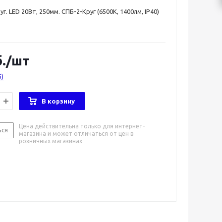
уг. LED 20Вт, 250мм. СПБ-2-Круг (6500К, 1400лм, IP40)
.
/шт
5)
В корзину
Цена действительна только для интернет-
ься
магазина и может отличаться от цен в
розничных магазинах