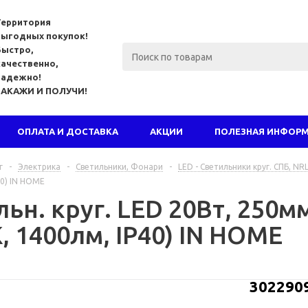
Территория
выгодных покупок!
Быстро,
качественно,
надежно!
ЗАКАЖИ И ПОЛУЧИ!
ОПЛАТА И ДОСТАВКА
АКЦИИ
ПОЛЕЗНАЯ ИНФОР
г
-
Электрика
-
Светильники, Фонари
-
LED - Светильники круг. СПБ, NR
40) IN HOME
ьн. круг. LED 20Вт, 250м
, 1400лм, IP40) IN HOME
302290