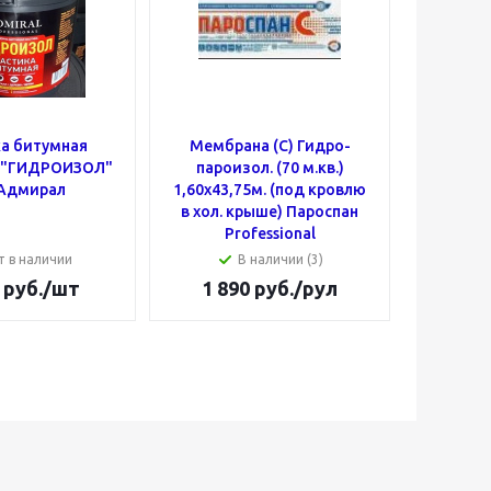
а битумная
Мембрана (C) Гидро-
Муфта
. "ГИДРОИЗОЛ"
пароизол. (70 м.кв.)
50х25 (
 Адмирал
1,60х43,75м. (под кровлю
в хол. крыше) Пароспан
Professional
т в наличии
В наличии (3)
руб.
/шт
1 890
руб.
/рул
18